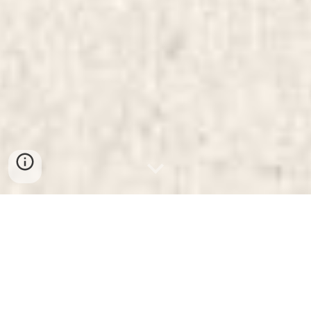
május 17.
G. I. Gurdjieff- A mindenségről és
mindenről c. művének 7. fejezetéből, Az