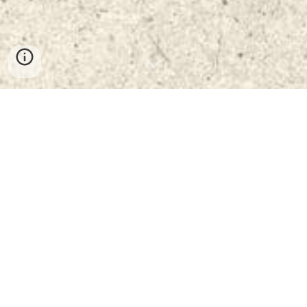
A Tankör szeptember 22-én újraindul!
6 héten keresztül vasárnaponként
találkozunk, minden alkalommal egy fejezet
összegzésével foglalkozunk.
Az általunk alkalmazott elemzési módszert
megtalálod a Facebook csoportunk
"Névjegy" füle alatt.
Az esemény helyszíne a Discord